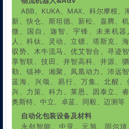
物流机器人&AGV
ABB、KUKA、MAX、科尔摩根
新、快仓、斯坦德、新松、嘉腾、
微、国自、迦智、宇锋、未来机器
人、科钛、灵动、立镖、塔斯克、
驭势、木牛流马、优艾智合、寻迹
享智联、技田、井智高科、井源、
勒、镭神、湘聚、凤凰动力、沛远
蓝海、兴颂、易行、万集、北醒、
兴、力策、科力、莱恩、因泰立、
奥斯特、中立、卓蓝、同毅、迈测等
自动化包装设备及材料
永创智能、中亚、元旭、固尔琦