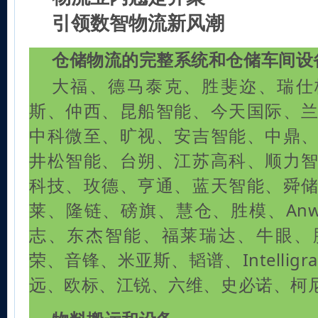
引领数智物流新风潮
仓储物流的完整系统和仓储车间设
大福、德马泰克、胜斐迩、瑞仕
斯、仲西、昆船智能、今天国际、
中科微至、旷视、安吉智能、中鼎
井松智能、台朔、江苏高科、顺力
科技、玫德、亨通、蓝天智能、舜
莱、隆链、磅旗、慧仓、胜模、Anw
志、东杰智能、福莱瑞达、牛眼、
荣、音锋、米亚斯、韬谱、Intelligr
远、欧标、江锐、六维、史必诺、柯