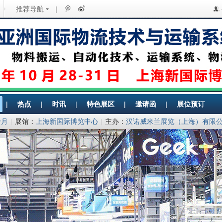
推荐导航
|
|
热点
|
时讯
|
特色展区
|
邀请函
|
展位预订
十月
|
展馆：
上海新国际博览中心
|
主办：
汉诺威米兰展览（上海）有限