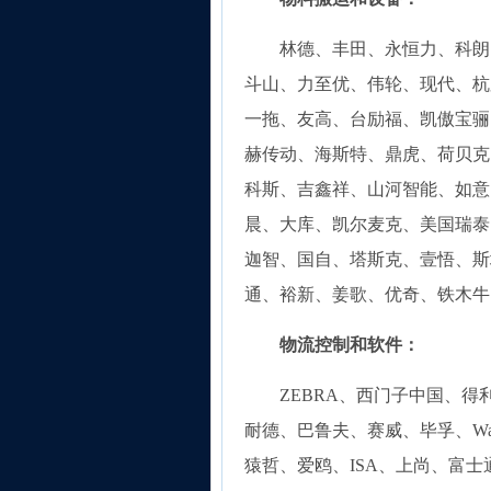
林德、丰田、永恒力、科朗、
斗山、力至优、伟轮、现代、杭
一拖、友高、台励福、凯傲宝骊
赫传动、海斯特、鼎虎、荷贝克、
科斯、吉鑫祥、山河智能、如意
晨、大库、凯尔麦克、美国瑞泰
迦智、国自、塔斯克、壹悟、斯
通、裕新、姜歌、优奇、铁木牛
物流控制和软件：
ZEBRA、西门子中国、
耐德、巴鲁夫、赛威、毕孚、W
猿哲、爱鸥、ISA、上尚、富士