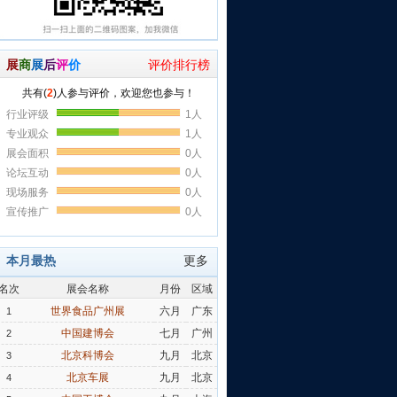
展
商
展
后
评
价
评价排行榜
本月最热
更多
名次
展会名称
月份
区域
世界食品广州展
六月
广东
1
中国建博会
七月
广州
2
北京科博会
九月
北京
3
北京车展
九月
北京
4