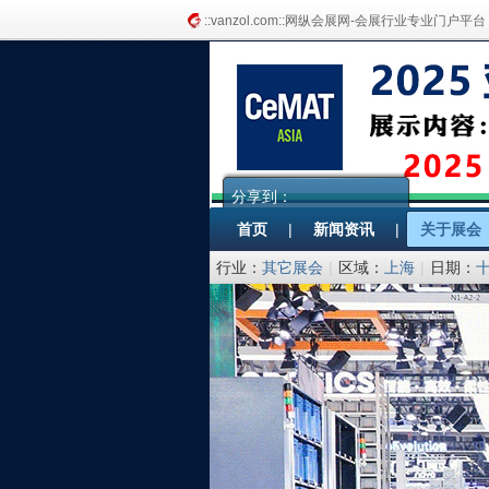
::vanzol.com::网纵会展网-会展行业专业门户平台
分享到：
首页
|
新闻资讯
|
关于展会
行业：
其它展会
|
区域：
上海
|
日期：