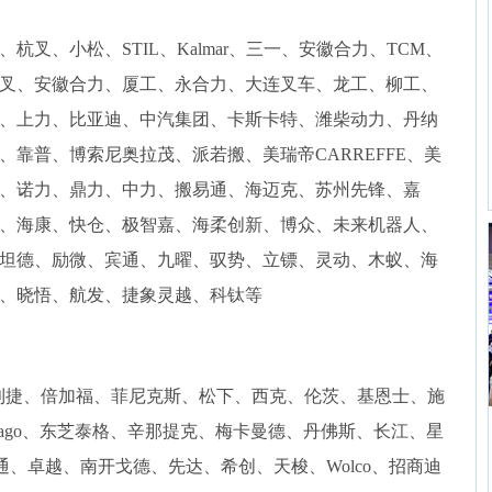
杭叉、小松、STIL、Kalmar、三一、安徽合力、TCM、
叉、安徽合力、厦工、永合力、大连叉车、龙工、柳工、
、上力、比亚迪、中汽集团、卡斯卡特、潍柴动力、丹纳
靠普、博索尼奥拉茂、派若搬、美瑞帝CARREFFE、美
、诺力、鼎力、中力、搬易通、海迈克、苏州先锋、嘉
、海康、快仓、极智嘉、海柔创新、博众、未来机器人、
坦德、励微、宾通、九曜、驭势、立镖、灵动、木蚁、海
、晓悟、航发、捷象灵越、科钛等
得利捷、倍加福、菲尼克斯、松下、西克、伦茨、基恩士、施
ago、东芝泰格、辛那提克、梅卡曼德、丹佛斯、长江、星
通、卓越、南开戈德、先达、希创、天梭、Wolco、招商迪