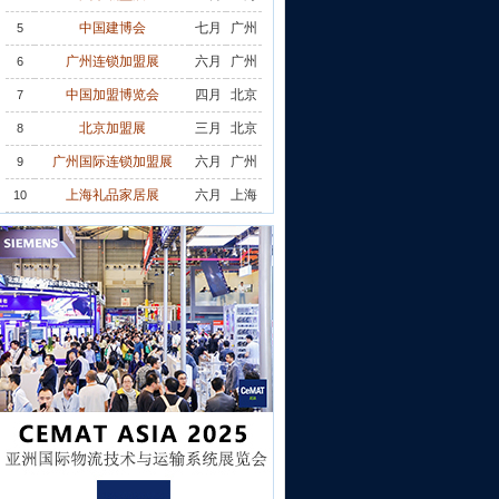
中国建博会
七月
广州
5
广州连锁加盟展
六月
广州
6
中国加盟博览会
四月
北京
7
北京加盟展
三月
北京
8
广州国际连锁加盟展
六月
广州
9
上海礼品家居展
六月
上海
10