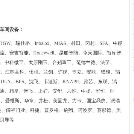
车间设备：
W、瑞仕格、Intralox、MIAS、村田、冈村、SFA、中船
、安吉智能、Honeywell、昆船智能、今天国际、智库智
、中科微至、太原刚玉、台朔重工、范德兰德、法孚、
成、科陆、江苏高科、伍强、兰剑、旷视、盟立、安歌、锋馥、韬
MODULA、BPS、沈飞、卡迪斯、KNAPP、雅艺、东联、鸿
通、精星、音飞、上虹、安华、六维、中扬、华恒、世
豪、爱维斯、华章、井松、美固龙、力卡、国宝鼎虎、派瑞
曼、阔福门业、科捷、普罗格、豹翔、阿波罗、赛那德、美
贝导等