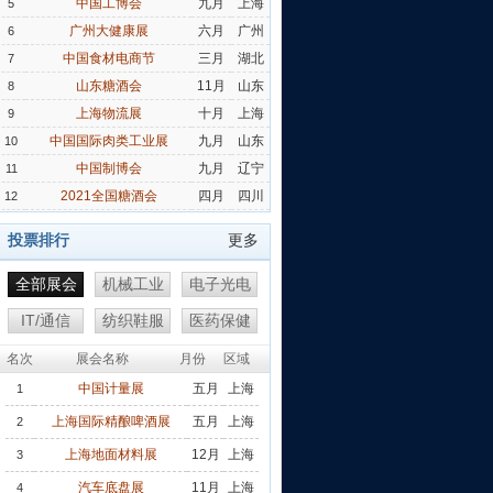
中国工博会
九月
上海
5
广州大健康展
六月
广州
6
中国食材电商节
三月
湖北
7
山东糖酒会
11月
山东
8
上海物流展
十月
上海
9
中国国际肉类工业展
九月
山东
10
中国制博会
九月
辽宁
11
2021全国糖酒会
四月
四川
12
投票排行
更多
全部展会
机械工业
电子光电
IT/通信
纺织鞋服
医药保健
名次
展会名称
月份
区域
中国计量展
五月
上海
1
上海国际精酿啤酒展
五月
上海
2
上海地面材料展
12月
上海
3
汽车底盘展
11月
上海
4