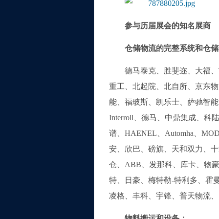
参与历届展会的知名展商
仓储物流的完整系统和仓储
德马泰克、胜斐迩、大福、TG
重工、北起院、北自所、京东物流
能、福玻斯、凯乐士、萨驰智能
Interroll、德马、中鼎集
谱、HAENEL、Automha、
安、欣巴、磅旗、天和双力、十
仓、ABB、发那科、库卡、物
特、日豪、梅特勒-特利多、霍
凌格、丰科、宇锋、普天物流、
物料搬运和设备：