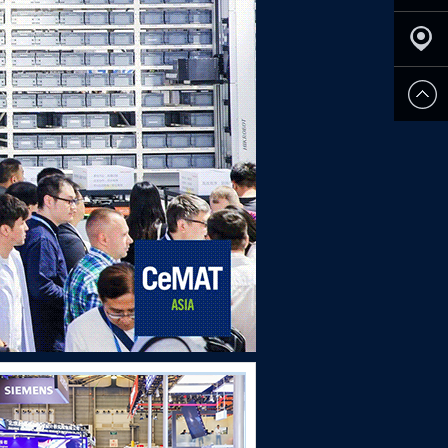
申请参
展
观众登
记