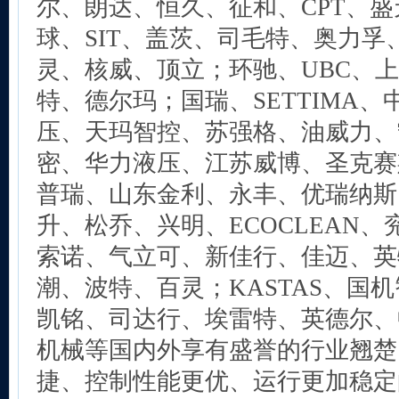
尔、朗达、恒久、征和、CPT、
球、SIT、盖茨、司毛特、奥力孚
灵、核威、顶立；环驰、UBC、
特、德尔玛；国瑞、SETTIMA
压、天玛智控、苏强格、油威力、
密、华力液压、江苏威博、圣克赛
普瑞、山东金利、永丰、优瑞纳斯、
升、松乔、兴明、ECOCLEAN
索诺、气立可、新佳行、佳迈、英
潮、波特、百灵；KASTAS、国
凯铭、司达行、埃雷特、英德尔、
机械等国内外享有盛誉的行业翘楚
捷、控制性能更优、运行更加稳定