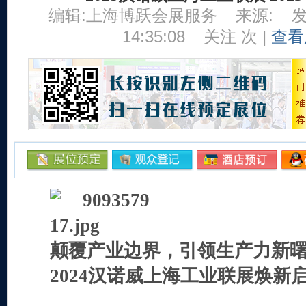
编辑:上海博跃会展服务
来源:
发
14:35:08
关注
次 |
查看
颠覆产业边界，引领生产力新
2024汉诺威上海工业联展焕新