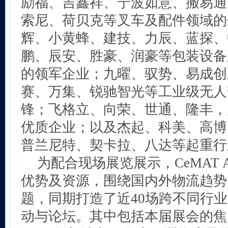
励福、吉鑫祥、宁波如意、搬易通
索尼、荷贝克等叉车及配件领域的
辉、小黄蜂、建技、力辰、蓝探、
鹏、辰安、胜豪、润豪等包装设备
的领军企业；九曜、驭势、易成创
赛、万集、锐驰智光等工业级无人
锋；飞格立、向荣、世通、隆丰，
优质企业；以及杰起、科美、高博
普兰尼特、契卡拉、八达等起重行
为配合现场展览展示，CeMAT 
优势及资源，围绕国内外物流趋势
题，同期打造了近40场跨不同行
动与论坛。其中包括本届展会的焦点