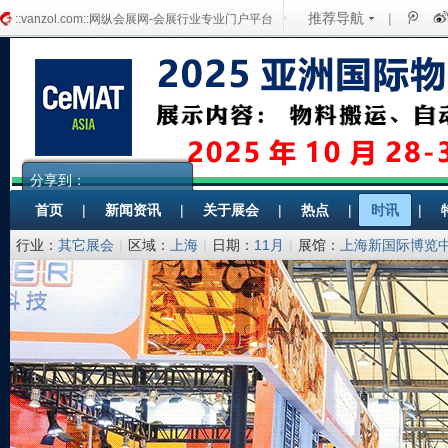
推荐导航
|
::vanzol.com::网纵会展网-会展行业专业门户平台
分享到：
首页
|
新闻资讯
|
关于展会
|
热点
|
时讯
|
行业：
其它展会
|
区域：
上海
|
日期：
11月
|
展馆：
上海新国际博览