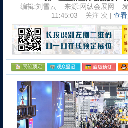
编辑:刘雪云
来源:网纵会展网
发
11:45:03
关注
次 |
查看