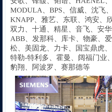
安歌、锋馥、韬谱、HAENEL、A
MODULA、BPS、信威、沈飞
KNAPP、雅艺、东联、鸿安、
双力、十通、精星、音飞、安华
ABB、发那科、库卡、物豪、
松、美固龙、力卡、国宝鼎虎、
特勒-特利多、霍曼、阔福门业
豹翔、阿波罗、赛那德等