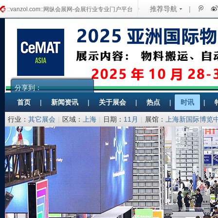
推荐导航
|
::vanzol.com::网纵会展网-会展行业专业门户平台
分享到：
首页
|
新闻资讯
|
关于展会
|
热点
|
时讯
|
行业：
其它展会
|
区域：
上海
|
日期：
11月
|
展馆：
上海新国际博览