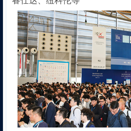
睿仕达、纽科伦等