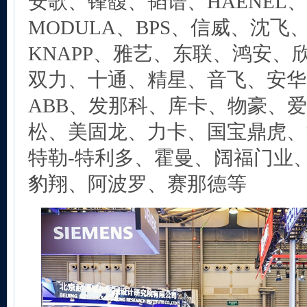
安歌、锋馥、韬谱、HAENEL、A
MODULA、BPS、信威、沈飞
KNAPP、雅艺、东联、鸿安、
双力、十通、精星、音飞、安华
ABB、发那科、库卡、物豪、
松、美固龙、力卡、国宝鼎虎、
特勒-特利多、霍曼、阔福门业
豹翔、阿波罗、赛那德等