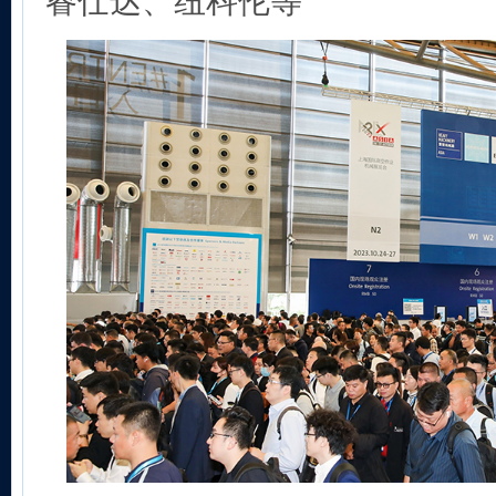
睿仕达、纽科伦等