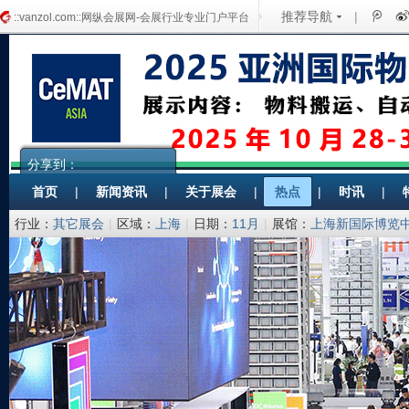
推荐导航
|
::vanzol.com::网纵会展网-会展行业专业门户平台
分享到：
首页
|
新闻资讯
|
关于展会
|
热点
|
时讯
|
行业：
其它展会
|
区域：
上海
|
日期：
11月
|
展馆：
上海新国际博览