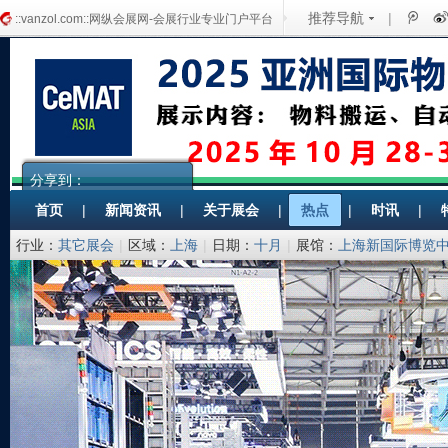
推荐导航
|
::vanzol.com::网纵会展网-会展行业专业门户平台
分享到：
首页
|
新闻资讯
|
关于展会
|
热点
|
时讯
|
行业：
其它展会
|
区域：
上海
|
日期：
十月
|
展馆：
上海新国际博览