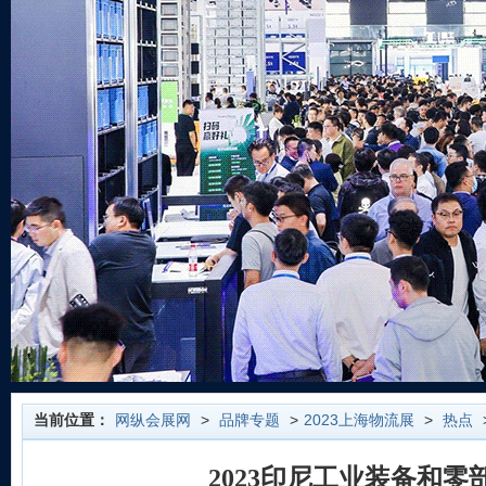
当前位置：
网纵会展网
>
品牌专题
>
2023上海物流展
>
热点
2023印尼工业装备和零