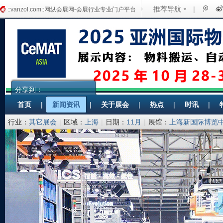
推荐导航
|
::vanzol.com::网纵会展网-会展行业专业门户平台
分享到：
首页
|
新闻资讯
|
关于展会
|
热点
|
时讯
|
行业：
其它展会
|
区域：
上海
|
日期：
11月
|
展馆：
上海新国际博览