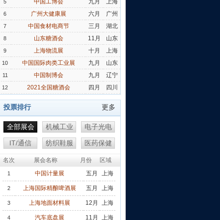
中国工博会
九月
上海
5
广州大健康展
六月
广州
6
中国食材电商节
三月
湖北
7
山东糖酒会
11月
山东
8
上海物流展
十月
上海
9
中国国际肉类工业展
九月
山东
10
中国制博会
九月
辽宁
11
2021全国糖酒会
四月
四川
12
投票排行
更多
全部展会
机械工业
电子光电
IT/通信
纺织鞋服
医药保健
名次
展会名称
月份
区域
中国计量展
五月
上海
1
上海国际精酿啤酒展
五月
上海
2
上海地面材料展
12月
上海
3
汽车底盘展
11月
上海
4