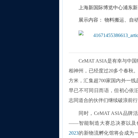
上海新国际博览中心浦东新区
展示内容： 物料搬运、自
CeMAT ASIA是有幸与
相神州，已经度过20多个春秋。2
方米，汇集超700家国内外一
早已不可同日而语，但初心依
志同道合的伙伴们继续破浪前行
同时，CeMAT ASIA
——智能制造大赛总决赛以及
2023
的新物流孵化馆将会成为