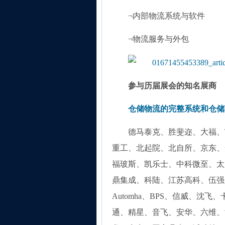
¬内部物流系统与软件
¬物流服务与外包
参与历届展会的知名展商
仓储物流
的完整系统和仓储
德马泰克、胜斐迩、大福、TG
重工、北起院、北自所、京东、安
福玻斯、凯乐士、中科微至、太原刚
鼎集成、科陆、江苏高科、伍强
Automha、BPS、信威、沈
通、精星、音飞、安华、六维、