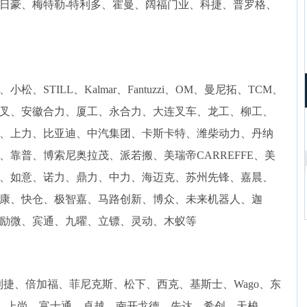
日豪、梅特勒-特利多、霍曼、阔福门业、科捷、普罗格、
、STILL、Kalmar、Fantuzzi、OM、曼尼拓、TCM、
叉、安徽合力、厦工、永合力、大连叉车、龙工、柳工、
、上力、比亚迪、中汽集团、卡斯卡特、潍柴动力、丹纳
靠普、博索尼奥拉茂、派若搬、美瑞帝CARREFFE、美
、如意、诺力、鼎力、中力、海迈克、苏州先锋、嘉晨、
康、快仓、极智嘉、马路创新、博众、未来机器人、迦
励微、宾通、九曜、立镖、灵动、木蚁等
利捷、倍加福、菲尼克斯、松下、西克、基斯士、Wago、东
A、上尚、富士通、卓越、南开戈德、先达、希创、天梭、