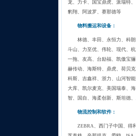
龙、力卡、国宝鼎虎、派瑞特、
豹翔、阿波罗、赛那德等
物料搬运和设备：
林德、丰田、永恒力、科朗、小松
斗山、力至优、伟轮、现代、杭
一拖、友高、台励福、凯傲宝骊
赫传动、海斯特、鼎虎、荷贝克、
科斯、吉鑫祥、浙力、山河智能
大库、凯尔麦克、美国瑞泰、海
智、国自、海柔创新、斯坦德、
物流控制和软件：
ZEBRA、西门子中国、得
芝泰格、辛那提克、爱鸥、IS