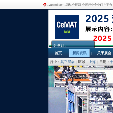
::vanzol.com::网纵会展网-会展行业专业门户平台
分享到：
首页
|
新闻资讯
|
关于展会
行业：
其它展会
|
区域：
上海
|
日期：