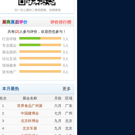
展
商
展
后
评
价
评价排行榜
本月最热
更多
名次
展会名称
月份
区域
世界食品广州展
六月
广东
1
中国建博会
七月
广州
2
北京科博会
九月
北京
3
北京车展
九月
北京
4