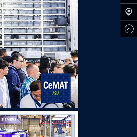
申请参
展
观众登
记
全面启动