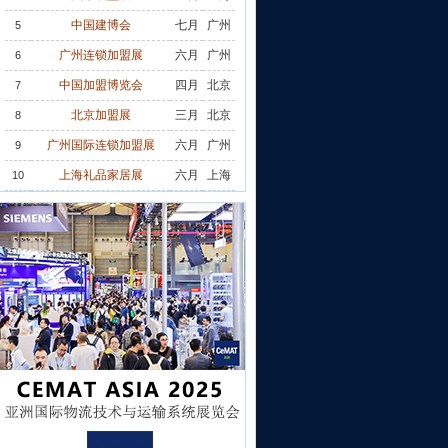
中国建博会
七月
广州
5
广州连锁加盟展
六月
广州
6
中国加盟博览会
四月
北京
7
北京加盟展
三月
北京
8
广州国际连锁加盟展
六月
广州
9
上海礼品家居展
六月
上海
10