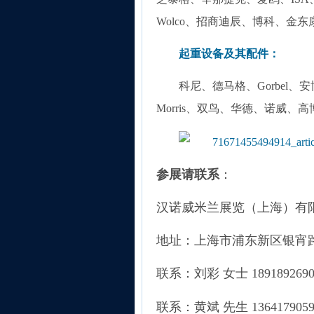
Wolco、招商迪辰、博科、金东康世
起重设备及其配件：
科尼、德马格、Gorbel、安博、C
Morris、双鸟、华德、诺威
参展请联系
：
汉诺威米兰展览（上海）有
地址：上海市浦东新区银宵
联系：刘彩
女士
189189269
联系：黄斌
先生
136417905