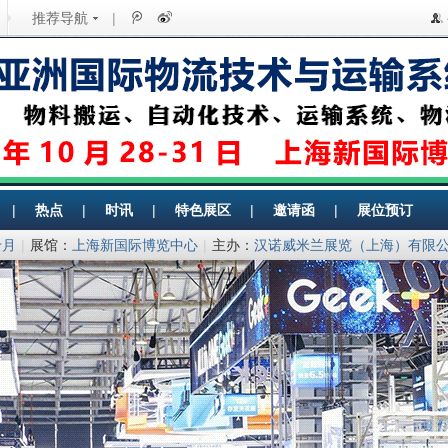
推荐导航
|
|
热点
|
时讯
|
特色展区
|
邀请函
|
展位预订
十月
|
展馆：
上海新国际博览中心
|
主办：
汉诺威米兰展览（上海）有限