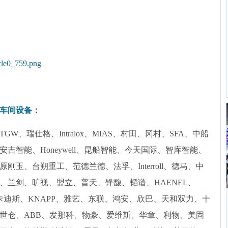
车间设备
：
W、瑞仕格、Intralox、MIAS、村田、冈村、SFA、中船
吉智能、Honeywell、昆船智能、今天国际、智库智能、
玉、台朔重工、范德兰德、法孚、Interroll、德马、中
、兰剑、旷视、盟立、普天、锋馥、韬谱、HAENEL、
飞、卡迪斯、KNAPP、雅艺、东联、鸿安、欣巴、天和双力、十
世仓、ABB、发那科、物豪、爱维斯、华章、利物、美固