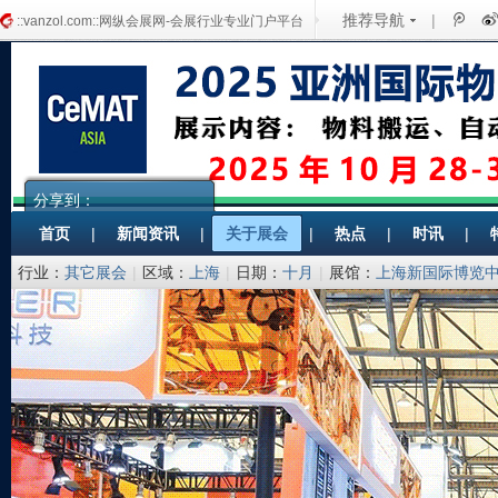
推荐导航
|
::vanzol.com::网纵会展网-会展行业专业门户平台
分享到：
首页
|
新闻资讯
|
关于展会
|
热点
|
时讯
|
行业：
其它展会
|
区域：
上海
|
日期：
十月
|
展馆：
上海新国际博览